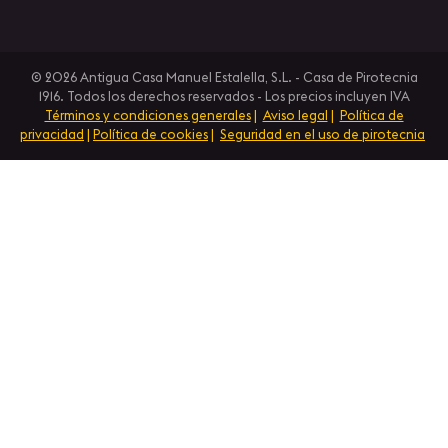
© 2026 Antigua Casa Manuel Estalella, S.L. - Casa de Pirotecnia
1916. Todos los derechos reservados - Los precios incluyen IVA
Términos y condiciones generales
|
Aviso legal
|
Política de
privacidad
|
Política de cookies
|
Seguridad en el uso de pirotecnia