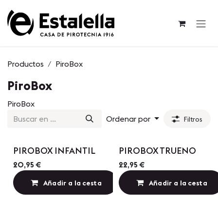
Ir al contenido
Productos
PiroBox
PiroBox
PiroBox
Ordenar por
Filtros
PIROBOX INFANTIL
PIROBOX TRUENO
20,95
€
22,95
€
Añadir a la cesta
Añadir a la cesta
Añadir a lista de