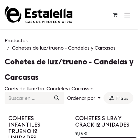
Ir al contenido
Productos
Cohetes de luz/trueno - Candelas y Carcasas
Cohetes de luz/trueno - Candelas y
Carcasas
Coets de llum/tro, Candeles i Carcasses
Ordenar por
Filtros
Precio por Cantidad
Precio por Cantidad
COHETES
COHETES SILBA Y
INFANTILES
CRACK 12 UNIDADES
TRUENO 12
2,15
€
UNIDADES