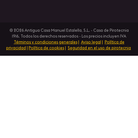
© 2026 Antigua Casa Manuel Estalella, S.L. - Casa de Pirotecnia
1916. Todos los derechos reservados - Los precios incluyen IVA
Términos y condiciones generales
|
Aviso legal
|
Política de
privacidad
|
Política de cookies
|
Seguridad en el uso de pirotecnia