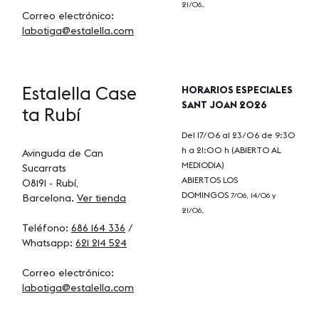
21/06.
Correo electrónico:
labotiga@estalella.com
Estalella
Case
HORARIOS ESPECIALES
SANT JOAN 2026
ta Rubí
Del 17/06 al 23/06 de 9:30
h a 21:00 h (ABIERTO AL
Avinguda de Can
MEDIODIA)
Sucarrats
ABIERTOS LOS
08191 - Rubí,
DOMINGOS
7/06, 14/06 y
Barcelona.
Ver tienda
21/06.
Teléfono:
686 164 336
/
Whatsapp:
621 214 524
Correo electrónico:
labotiga@estalella.com