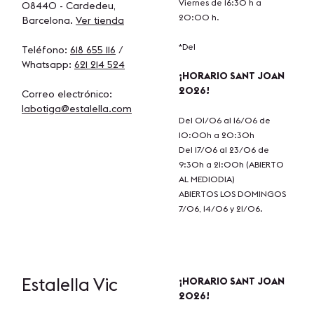
Viernes de 16:30 h a
08440 - Cardedeu,
20:00 h.
Barcelona.
Ver tienda
*Del
Teléfono:
618 655 116
/
Whatsapp:
621 214 524
¡HORARIO SANT JOAN
2026!
Correo electrónico:
labotiga@estalella.com
Del 01/06 al 16/06 de
10:00h a 20:30h
Del 17/06 al 23/06 de
9:30h a 21:00h (ABIERTO
AL MEDIODIA)
ABIERTOS LOS DOMINGOS
7/06, 14/06 y 21/06.
Estalella
Vic
¡HORARIO SANT JOAN
2026!