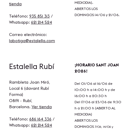
MEDIODIA).
tienda
ABIERTOS LOS
DOMINGOS 14/06 y 21/06.
Teléfono:
935 851 313
/
Whatsapp:
621 214 524
Correo electrónico:
labotiga@estalella.com
Estalella
Rubí
¡HORARIO SANT JOAN
2026!
Rambleta Joan Miró,
Del 01/06 al 16/06 de
Local 6 (davant Rubí
10:00 h a 14:00 h y de
Forma)
16:00 h a 20:30 h
08191 - Rubí,
Del 17/06 al 23/06 de 9:30
Barcelona.
Ver tienda
h a 21:00 h (ABIERTO AL
MEDIODIA)
Teléfono:
686 164 336
/
ABIERTOS LOS
Whatsapp:
621 214 524
DOMINGOS
7/06, 14/06 y