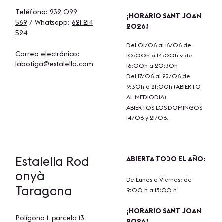
Teléfono:
932 099
¡HORARIO SANT JOAN
569
/ Whatsapp:
621 214
2026!
524
Del 01/06 al 16/06 de
Correo electrónico:
10:00h a 14:00h y de
labotiga@estalella.com
16:00h a 20:30h
Del 17/06 al 23/06 de
9:30h a 21:00h (ABIERTO
AL MEDIODIA)
ABIERTOS LOS DOMINGOS
14/06 y 21/06.
Estalella
Rod
ABIERTA TODO EL AÑO:
onyà
De Lunes a Viernes: de
Taragona
9:00 h a 15:00 h
¡HORARIO SANT JOAN
Polígono 1, parcela 13,
2026!