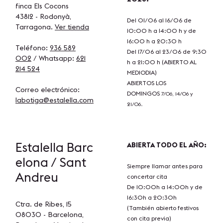
finca Els Cocons
43812 - Rodonyà,
Del 01/06 al 16/06 de
Tarragona.
Ver tienda
10:00 h a 14:00 h y de
16:00 h a 20:30 h
Teléfono:
936 589
Del 17/06 al 23/06 de 9:30
002
/ Whatsapp:
621
h a 21:00 h (ABIERTO AL
214 524
MEDIODIA)
ABIERTOS LOS
Correo electrónico:
DOMINGOS
7/06, 14/06 y
labotiga@estalella.com
21/06.
Estalella
Barc
ABIERTA TODO EL AÑO:
elona / Sant
Siempre llamar antes para
Andreu
concertar cita
De 10:00h a 14:00h y de
16:30h a 20:30h
Ctra. de Ribes, 15
(También abierto festivos
08030 - Barcelona,
con cita previa)