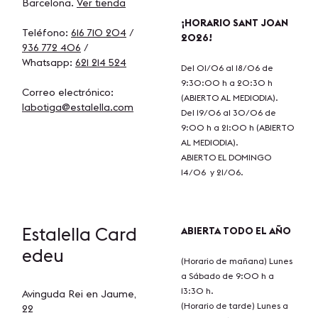
Barcelona.
Ver tienda
¡HORARIO SANT JOAN
Teléfono:
616 710 204
/
2026!
936 772 406
/
Whatsapp:
621 214 524
Del 01/06 al 18/06 de
9:30:00 h a 20:30 h
Correo electrónico:
(ABIERTO AL MEDIODIA)
.
labotiga@estalella.com
Del 19/06 al 30/06 de
9:00 h a 21:00 h (ABIERTO
AL MEDIODIA).
ABIERTO EL DOMINGO
14/06 y 21/06.
Estalella
Card
ABIERTA TODO EL AÑO
edeu
(Horario de mañana) Lunes
a Sábado de 9:00 h a
13:30 h.
Avinguda Rei en Jaume,
(Horario de tarde) Lunes a
22