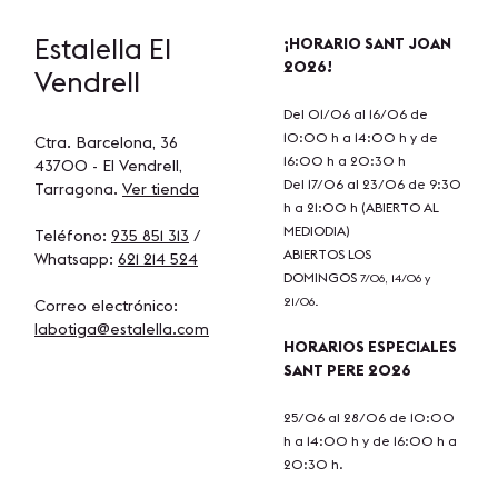
Estalella
El
¡HORARIO SANT JOAN
2026!
Vendrell
Del 01/06 al 16/06 de
10:00 h a 14:00 h y de
Ctra. Barcelona, 36
16:00 h a 20:30 h
43700 - El Vendrell,
Del 17/06 al 23/06 de 9:30
Tarragona.
Ver tienda
h a 21:00 h (ABIERTO AL
MEDIODIA)
Teléfono:
935 851 313
/
ABIERTOS LOS
Whatsapp:
621 214 524
DOMINGOS
7/06, 14/06 y
21/06.
Correo electrónico:
labotiga@estalella.com
HORARIOS ESPECIALES
SANT PERE 2026
25/06 al 28/06 de 10:00
h a 14:00 h y de 16:00 h a
20:30 h.