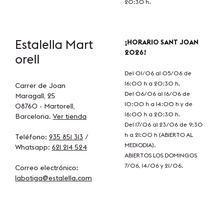
20:30 h.
Estalella
Mart
¡HORARIO SANT JOAN
2026!
orell
Del 01/06 al 05/06 de
16:00 h a 20:30 h.
Carrer de Joan
Del 06/06 al 16/06 de
Maragall, 25
10:00 h a 14:00 h y de
08760 - Martorell,
16:00 h a 20:30 h.
Barcelona.
Ver tienda
Del 17/06 al 23/06 de 9:30
h a 21:00 h (ABIERTO AL
Teléfono:
935 851 313
/
MEDIODIA).
Whatsapp:
621 214 524
ABIERTOS LOS DOMINGOS
7/06, 14/06 y 21/06.
Correo electrónico:
labotiga@estalella.com