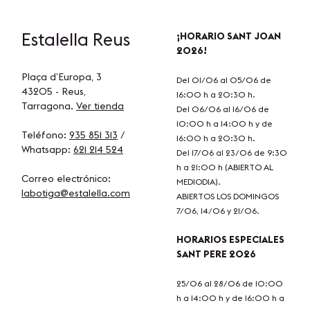
Estalella
Reus
¡HORARIO SANT JOAN
2026!
Plaça d’Europa, 3
Del 01/06 al 05/06 de
43205 - Reus,
16:00 h a 20:30 h.
Tarragona.
Ver tienda
Del 06/06 al 16/06 de
10:00 h a 14:00 h y de
Teléfono:
935 851 313
/
16:00 h a 20:30 h.
Whatsapp:
621 214 524
Del 17/06 al 23/06 de 9:30
h a 21:00 h (ABIERTO AL
Correo electrónico:
MEDIODIA).
labotiga@estalella.com
ABIERTOS LOS DOMINGOS
7/06, 14/06 y 21/06.
HORARIOS ESPECIALES
SANT PERE 2026
25/06 al 28/06 de 10:00
h a 14:00 h y de 16:00 h a