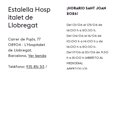
Estalella
Hosp
¡HORARIO SANT JOAN
2026!
italet de
Llobregat
Del 01/06 al 05/06 de
16:00 h a 20:30 h.
Del 06/06 al 16/06 de
Carrer de Pujós, 77
10:00 h a 14:00 h y de
08904 - L’Hospitalet
16:00 h a 20:30 h.
de Llobregat,
Del 17/06 al 23/06 de 9:30
Barcelona.
Ver tienda
h a 21:00 h (ABIERTO AL
MEDIODIA).
Teléfono:
935 851 313
/
ABIERTOS LOS
Whatsapp:
621 214 524
DOMINGOS 14/06 y 21/06.
Correo electrónico:
labotiga@estalella.com
Estalella
Barc
¡HORARIO SANT JOAN
2026!