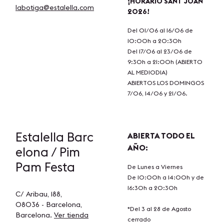
¡HORARIO SANT JOAN
labotiga@estalella.com
2026!
Del 01/06 al 16/06 de
10:00h a 20:30h
Del 17/06 al 23/06 de
9:30h a 21:00h (ABIERTO
AL MEDIODIA)
ABIERTOS LOS DOMINGOS
7/06, 14/06 y 21/06.
Estalella
Barc
ABIERTA TODO EL
AÑO:
elona / Pim
Pam Festa
De Lunes a Viernes
De 10:00h a 14:00h y de
16:30h a 20:30h
C/ Aribau, 188,
08036 - Barcelona,
*Del 3 al 28 de Agosto
Barcelona.
Ver tienda
cerrado