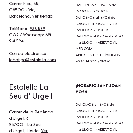
Carrer Nou, 35,
Del 01/06 al 05/06 de
08500 - Vic,
16:00 h a 20:30 h.
Barcelona.
Ver tienda
Del 06/06 al 16/06 de
10:00 h a 14:00 h y de
Teléfono:
936 589
16:00 h a 20:30 h.
002
/ Whatsapp:
621
Del 17/06 al 23/06 de 9:30
214 524
h a 21:00 h (ABIERTO AL
MEDIODIA).
Correo electrónico:
ABIERTOS LOS DOMINGOS
labotiga@estalella.com
7/06, 14/06 y 21/06.
Estalella
La
¡HORARIO SANT JOAN
2026!
Seu d’ Urgell
Del 01/06 al 16/06 de
10:00 h a 14:00 h y de
Carrer de la Regència
16:00 h a 20:30 h.
d’Urgell, 6
Del 17/06 al 23/06 de 9:30
25700 - La Seu
h a 21:00 h (ABIERTO AL
d’Urgell, Lleida.
Ver