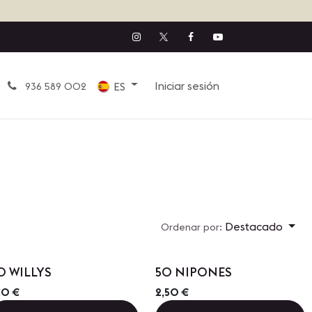
Iniciar sesión
ES
936 589 002
Destacado
Ordenar por:
Precio por Cantidad
Precio por Cantidad
0 WILLYS
50 NIPONES
10
€
2,50
€