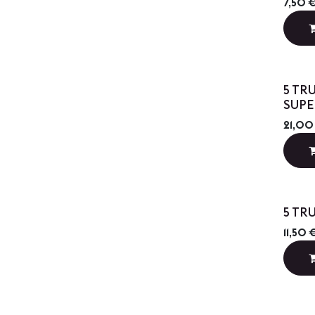
7,50
5 TR
SUP
21,00
5 TR
11,50