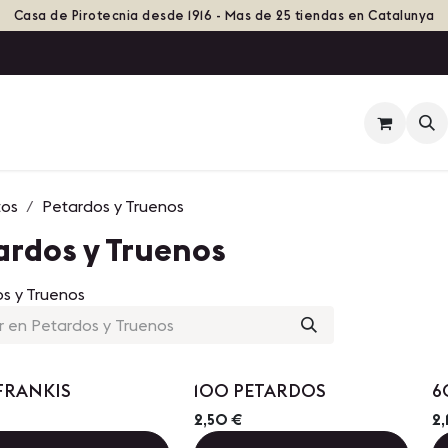
Casa de Pirotecnia desde 1916 - Mas de 25 tiendas en Catalunya
ienda
Eventos
Grupos de Fuego
Historia
tos
Petardos y Truenos
ardos y Truenos
s y Truenos
Precio por Cantidad
Precio por Cantidad
FRANKIS
100 PETARDOS
6
2,50
€
2,