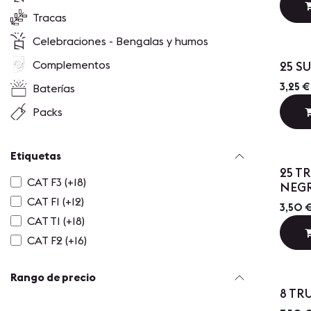
Tracas
Celebraciones - Bengalas y humos
Complementos
25 S
3,25
€
Baterías
Packs
Etiquetas
25 T
CAT F3 (+18)
NEG
CAT F1 (+12)
3,50
CAT T1 (+18)
CAT F2 (+16)
Rango de precio
8 T