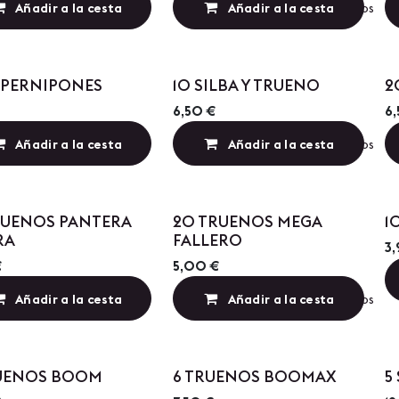
Añadir a la cesta
Añadir a la cesta
Añadir a lista de deseos
Precio por Cantidad
Precio por Cantidad
UPERNIPONES
10 SILBA Y TRUENO
2
6,50
€
6
Añadir a la cesta
Añadir a la cesta
Añadir a lista de deseos
Precio por Cantidad
Precio por Cantidad
RUENOS PANTERA
20 TRUENOS MEGA
1
RA
FALLERO
3
€
5,00
€
Añadir a la cesta
Añadir a la cesta
Añadir a lista de deseos
RUENOS BOOM
6 TRUENOS BOOMAX
5