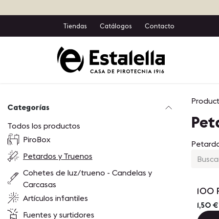
Ir al contenido
Tiendas
Catálogos
Contacto
Inicio
T
Produc
Categorías
Pet
Todos los productos
PiroBox
Petardo
Petardos y Truenos
Cohetes de luz/trueno - Candelas y
Carcasas
100 
Artículos infantiles
1,50
€
Fuentes y surtidores