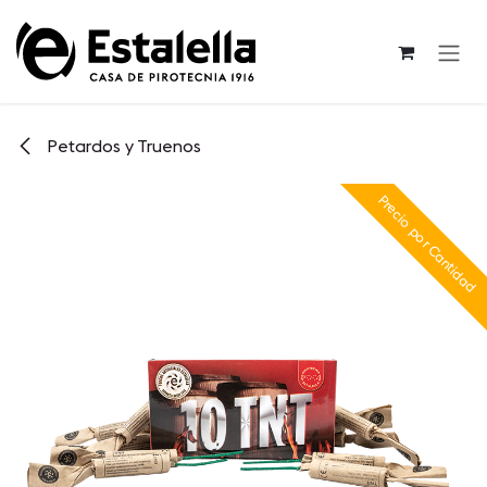
Ir al contenido
Petardos y Truenos
Precio por Cantidad