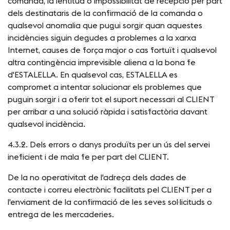
comanda, la lentitud o impossibilitat de recepció per part
dels destinataris de la confirmació de la comanda o
qualsevol anomalia que pugui sorgir quan aquestes
incidències siguin degudes a problemes a la xarxa
Internet, causes de força major o cas fortuït i qualsevol
altra contingència imprevisible aliena a la bona fe
d'ESTALELLA. En qualsevol cas, ESTALELLA es
compromet a intentar solucionar els problemes que
puguin sorgir i a oferir tot el suport necessari al CLIENT
per arribar a una solució ràpida i satisfactòria davant
qualsevol incidència.
4.3.2. Dels errors o danys produïts per un ús del servei
ineficient i de mala fe per part del CLIENT.
De la no operativitat de l'adreça dels dades de
contacte i correu electrònic facilitats pel CLIENT per a
l'enviament de la confirmació de les seves sol·licituds o
entrega de les mercaderies.