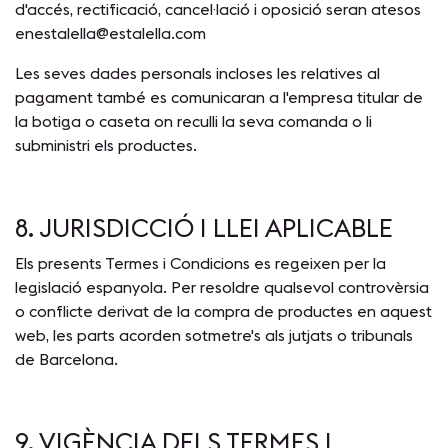
d'accés, rectificació, cancel·lació i oposició seran atesos
en
estalella@estalella.com
Les seves dades personals incloses les relatives al
pagament també es comunicaran a l'empresa titular de
la botiga o caseta on reculli la seva comanda o li
subministri els productes.
8. JURISDICCIÓ I LLEI APLICABLE
Els presents Termes i Condicions es regeixen per la
legislació espanyola. Per resoldre qualsevol controvèrsia
o conflicte derivat de la compra de productes en aquest
web, les parts acorden sotmetre's als jutjats o tribunals
de Barcelona.
9. VIGÈNCIA DELS TERMES I