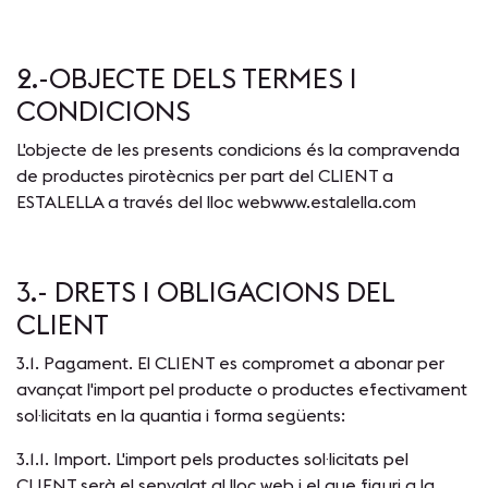
2.-OBJECTE DELS TERMES I
CONDICIONS
L'objecte de les presents condicions és la compravenda
de productes pirotècnics per part del CLIENT a
ESTALELLA a través del lloc web
www.estalella.com
3.- DRETS I OBLIGACIONS DEL
CLIENT
3.1. Pagament. El CLIENT es compromet a abonar per
avançat l'import pel producte o productes efectivament
sol·licitats en la quantia i forma següents:
3.1.1. Import. L'import pels productes sol·licitats pel
CLIENT serà el senyalat al lloc web i el que figuri a la