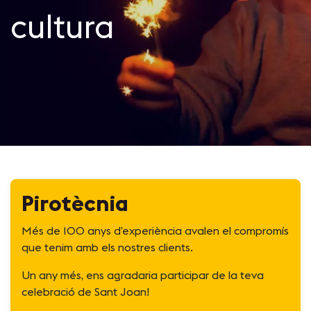
cultura
Pirotècnia
Més de 100 anys d’experiència avalen el compromís
que tenim amb els nostres clients.
Un any més, ens agradaria participar de la teva
celebració de Sant Joan!