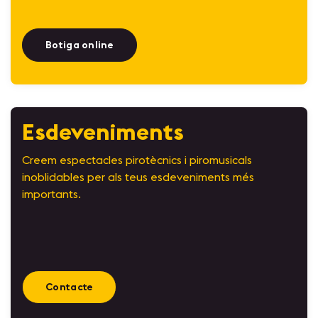
Botiga online
Esdeveniments
Creem espectacles pirotècnics i piromusicals
inoblidables per als teus esdeveniments més
importants.
Contacte