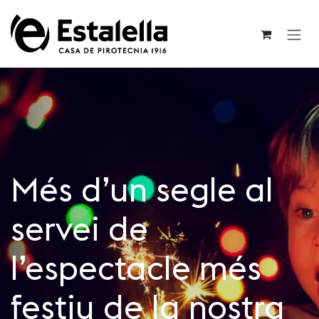
Ves al contingut
Més d’un segle al
servei de
l’espectacle més
festiu de la nostra