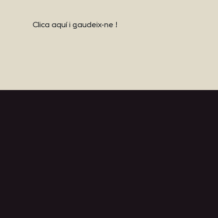
Clica aquí i gaudeix-ne !