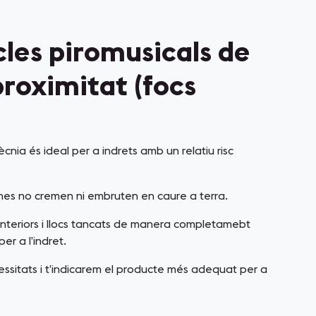
les piromusicals de
proximitat (focs
cnia és ideal per a indrets amb un relatiu risc
rnes no cremen ni embruten en caure a terra.
 interiors i llocs tancats de manera completamebt
per a l’indret.
essitats i t’indicarem el producte més adequat per a