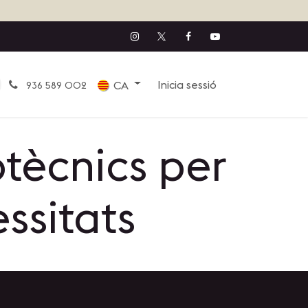
Inicia sessió
CA
936 589 002
tècnics per
essitats