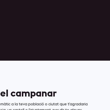
el campanar
emàtic a la teva població o ciutat que t’agradaria
sia, un castell o l’ajuntament, per dir-te alguns.