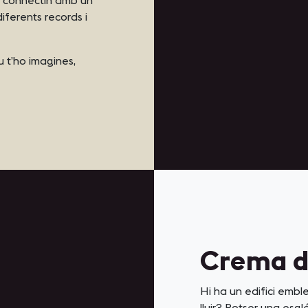
diferents records i
tu t’ho imagines,
Crema d
Hi ha un edifici embl
lluir? Potser una esglé