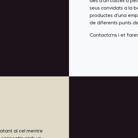
des d’un castell a pe
seus convidats a la
productes d’una empre
de diferents punts de
Contacta’ns i et far
clatant al cel mentre
s connectin amb un