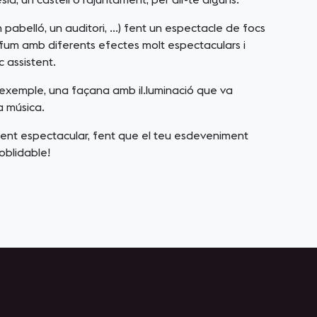
un pabelló, un auditori, …) fent un espectacle de focs
fum amb diferents efectes molt espectaculars i
c assistent.
er exemple, una façana amb il.luminació que va
a música.
nt espectacular, fent que el teu esdeveniment
noblidable!