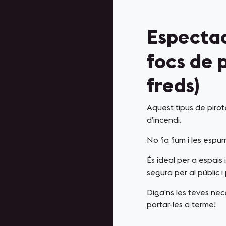
Espectac
focs de 
freds)
Aquest tipus de pirotè
d’incendi.
No fa fum i les espu
És ideal per a espais
segura per al públic i 
Diga’ns les teves nec
portar-les a terme!