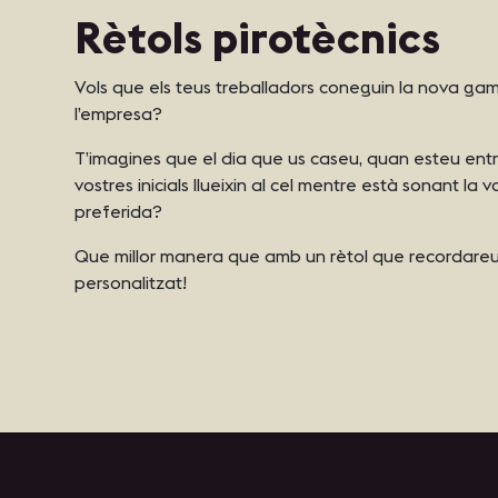
Rètols pirotècnics
Vols que els teus treballadors coneguin la nova g
l’empresa?
T’imagines que el dia que us caseu, quan esteu entr
vostres inicials llueixin al cel mentre està sonant la 
preferida?
Que millor manera que amb un rètol que recordareu
personalitzat!