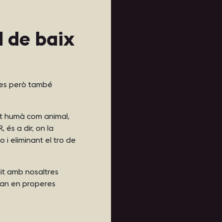
 de baix
ones però també
t humà com animal,
s a dir, on la
o i eliminant el tro de
it amb nosaltres
aran en properes