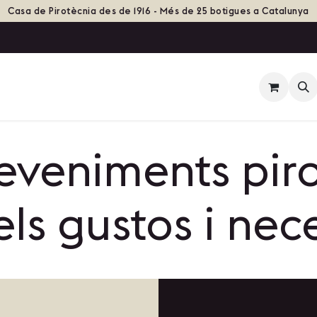
Casa de Pirotècnia des de 1916 - Més de 25 botigues a Catalunya
tiga
Esdeveniments
Grups de Foc
Història
veniments piro
els gustos i nec