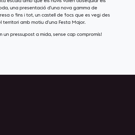
tita escala amb què els nuvis volen obsequiar els
 boda, una presentació d’una nova gamma de
sa o fins i tot, un castell de focs que es vegi des
l territori amb motiu d’una Festa Major.
em un pressupost a mida, sense cap compromís!