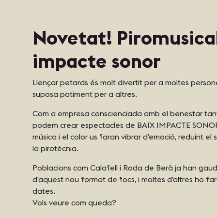
Novetat! Piromusical
impacte sonor
Llençar petards és molt divertit per a moltes pers
suposa patiment per a altres.
Com a empresa conscienciada amb el benestar tan
podem crear espectacles de BAIX IMPACTE SONOR, é
música i el color us faran vibrar d’emoció, reduint el s
la pirotècnia.
Poblacions com Calafell i Roda de Berà ja han gaud
d’aquest nou format de focs, i moltes d’altres ho f
dates.
Vols veure com queda?