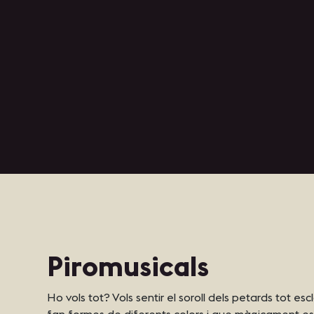
Piromusicals
Ho vols tot? Vols sentir el soroll dels petards tot es
fan formes de diferents colors i que màgicament e