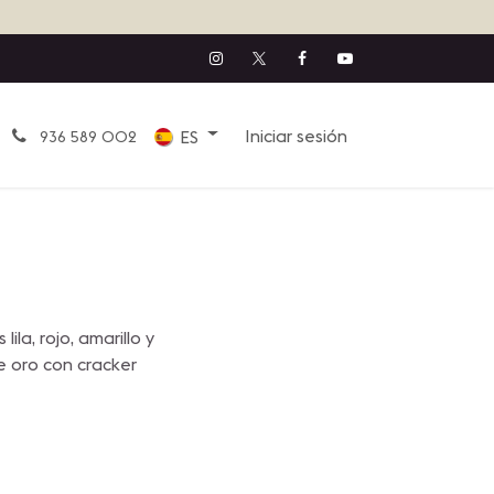
Iniciar sesión
ES
936 589 002
la, rojo, amarillo y
de oro con cracker