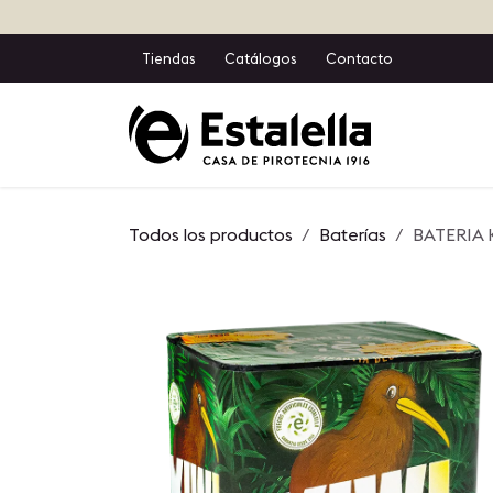
Ir al contenido
Tiendas
Catálogos
Contacto
Inicio
T
Todos los productos
Baterías
BATERIA 