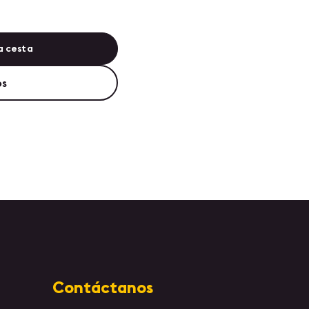
a cesta
os
Contáctanos