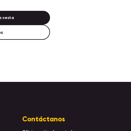
a cesta
os
Contáctanos