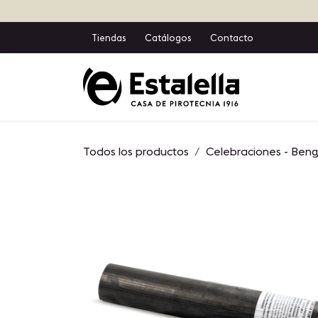
Ir al contenido
Tiendas
Catálogos
Contacto
Inicio
T
Todos los productos
Celebraciones - Ben