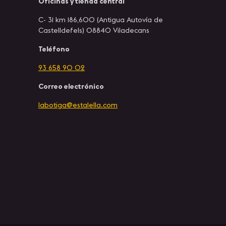
Oficinas y tienda central
C- 31 km 186,600 (Antigua Autovía de
Castelldefels) 08840 Viladecans
Teléfono
93 658 90 02
Correo electrónico
labotiga@estalella.com