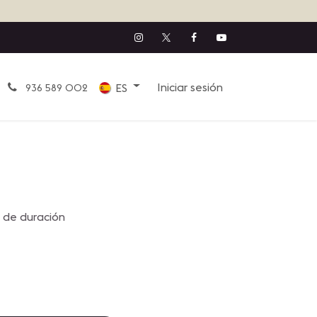
Iniciar sesión
ES
936 589 002
 de duración