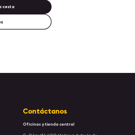
a cesta
os
Contáctanos
Oficinas y tienda central