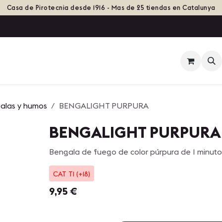
Casa de Pirotecnia desde 1916 - Mas de 25 tiendas en Catalunya
ienda
Eventos
Grupos de Fuego
Historia
galas y humos
BENGALIGHT PURPURA
BENGALIGHT PURPURA
Bengala de fuego de color púrpura de 1 minuto
CAT T1 (+18)
9,95
€