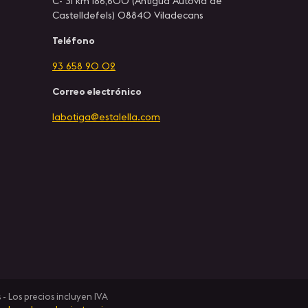
C- 31 km 186,600 (Antigua Autovía de
Castelldefels) 08840 Viladecans
Teléfono
93 658 90 02
Correo electrónico
labotiga@estalella.com
- Los precios incluyen IVA