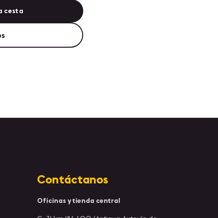
a cesta
os
Contáctanos
Oficinas y tienda central