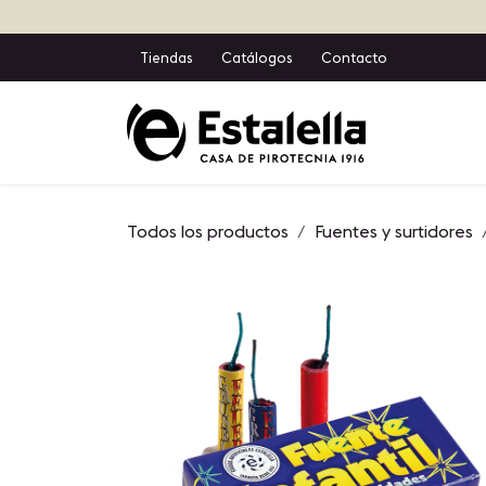
Ir al contenido
Tiendas
Catálogos
Contacto
Inicio
T
Todos los productos
Fuentes y surtidores