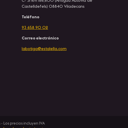
C- 31 km 186,600 (Antigua Autovía de
Castelldefels) 08840 Viladecans
Teléfono
93 658 90 02
Correo electrónico
labotiga@estalella.com
- Los precios incluyen IVA