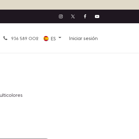
Iniciar sesión
ES
936 589 002
lticolores