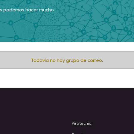
tos podemos hacer mucho
Todavía no hay grupo de correo.
Pirotecnia