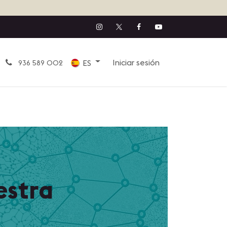
Iniciar sesión
ES
936 589 002
estra