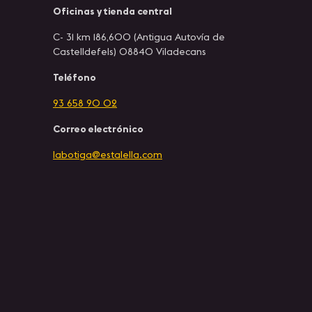
Oficinas y tienda central
C- 31 km 186,600 (Antigua Autovía de
Castelldefels) 08840 Viladecans
Teléfono
93 658 90 02
Correo electrónico
labotiga@estalella.com